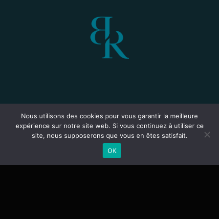
52, cours d’Alsace-et-Lorraine
Nous utilisons des cookies pour vous garantir la meilleure
33 000 BORDEAUX
expérience sur notre site web. Si vous continuez à utiliser ce
T. 05 56 81 14 54
site, nous supposerons que vous en êtes satisfait.
OK
36/38 avenue de Clichy
75018 Paris
34 avenue Louise Darracq
64 100 BAYONNE