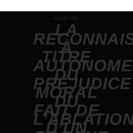
JUILLET 2024
LA
RECONNAI
À
TITRE
AUTONOME
DU
PRÉJUDICE
MORAL
DU
FAIT DE
L’ABLATIO
D’UN