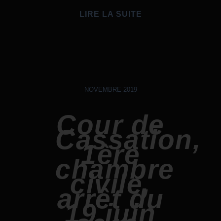
LIRE LA SUITE
NOVEMBRE 2019
Cour de
Cassation,
1ère
chambre
civile,
arrêt du
19 juin