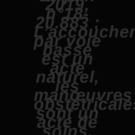
2019,
n°18-
20.883 :
L’accouche
par voie
basse
est un
acte
naturel,
les
manœuvres
obstétricale
sont un
acte de
soins.